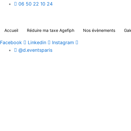
Aller
06 50 22 10 24
au
contenu
Accueil
Réduire ma taxe Agefiph
Nos évènements
Gal
Facebook
Linkedin
Instagram
@d.eventsparis