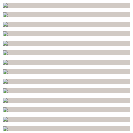
POKEMON
BRIT MILA
BAT MITSVAH FLUO
BAR MITSVAH RAPH...
JOURNÉE BIEN-Ê...
JUNGLE / SAFARI
BAT MITSZVA SILVER
NINJA – SP...
BAT MITSVAH PARME
CARS
CENDRILLON
JUNGLE
LOL QUI RIT SORT
BAT MITSVAH EXOT...