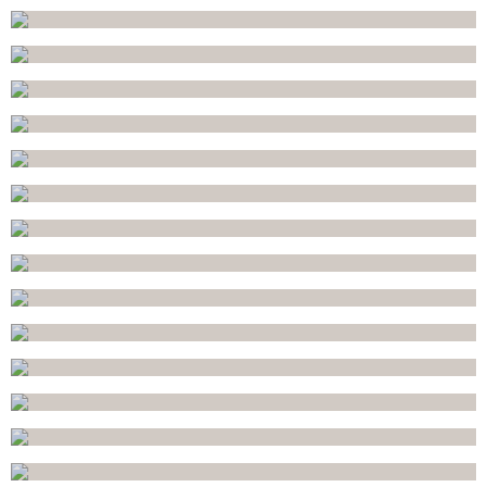
DOLCE & GAB...
BAT MITSVAH DANSE
LAS VEGAS
BAT MITSVA
REINE DES NEIGES
LINKEDIN
SPIDERMAN
CHARLIE & L...
DOLCE VITA NIGHT
PYJAMA PARTY
MARVEL
15 ANS MANDELIEU
BRIT MILA
PYDION