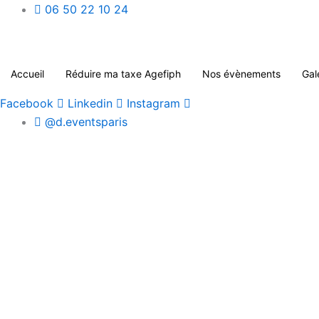
Aller
06 50 22 10 24
au
contenu
Accueil
Réduire ma taxe Agefiph
Nos évènements
Gal
Facebook
Linkedin
Instagram
@d.eventsparis